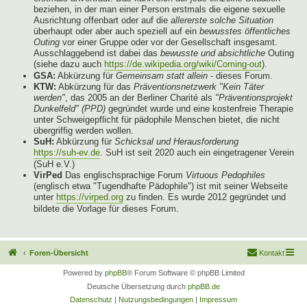
beziehen, in der man einer Person erstmals die eigene sexuelle
Ausrichtung offenbart oder auf die
allererste solche Situation
überhaupt oder aber auch speziell auf ein
bewusstes öffentliches
Outing
vor einer Gruppe oder vor der Gesellschaft insgesamt.
Ausschlaggebend ist dabei das
bewusste und absichtliche
Outing
(siehe dazu auch
https://de.wikipedia.org/wiki/Coming-out
).
GSA:
Abkürzung für
Gemeinsam statt allein
- dieses Forum.
KTW:
Abkürzung für das
Präventionsnetzwerk "Kein Täter
werden"
, das 2005 an der Berliner Charité als
"Präventionsprojekt
Dunkelfeld" (PPD)
gegründet wurde und eine kostenfreie Therapie
unter Schweigepflicht für pädophile Menschen bietet, die nicht
übergriffig werden wollen.
SuH:
Abkürzung für
Schicksal und Herausforderung
https://suh-ev.de
. SuH ist seit 2020 auch ein eingetragener Verein
(SuH e.V.)
VirPed
Das englischsprachige Forum
Virtuous Pedophiles
(englisch etwa "Tugendhafte Pädophile") ist mit seiner Webseite
unter
https://virped.org
zu finden. Es wurde 2012 gegründet und
bildete die Vorlage für dieses Forum.
Foren-Übersicht
Kontakt
Powered by
phpBB
® Forum Software © phpBB Limited
Deutsche Übersetzung durch
phpBB.de
Datenschutz
|
Nutzungsbedingungen
|
Impressum