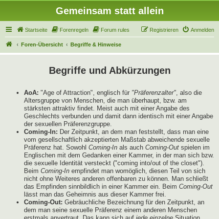
Gemeinsam statt allein
Startseite
Forenregeln
Forum rules
Registrieren
Anmelden
Foren-Übersicht
Begriffe & Hinweise
Begriffe und Abkürzungen
AoA:
"Age of Attraction", englisch für
"Präferenzalter"
, also die
Altersgruppe von Menschen, die man überhaupt, bzw. am
stärksten attraktiv findet. Meist auch mit einer Angabe des
Geschlechts verbunden und damit dann identisch mit einer Angabe
der sexuellen Präferenzgruppe.
Coming-In:
Der Zeitpunkt, an dem man feststellt, dass man eine
vom gesellschaftlich akzeptierten Maßstab abweichende sexuelle
Präferenz hat. Sowohl
Coming-In
als auch
Coming-Out
spielen im
Englischen mit dem Gedanken einer Kammer, in der man sich bzw.
die sexuelle Identität versteckt ("coming into/out of the closet").
Beim
Coming-In
empfindet man womöglich, diesen Teil von sich
nicht ohne Weiteres anderen offenbaren zu können. Man schließt
das Empfinden sinnbildlich in einer Kammer ein. Beim
Coming-Out
lässt man das Geheimnis aus dieser Kammer frei.
Coming-Out:
Gebräuchliche Bezeichnung für den Zeitpunkt, an
dem man seine sexuelle Präferenz einem anderen Menschen
erstmals anvertraut. Das kann sich auf
jede einzelne
Situation