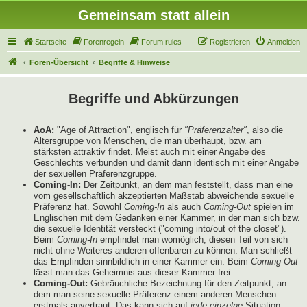
Gemeinsam statt allein
Startseite
Forenregeln
Forum rules
Registrieren
Anmelden
Foren-Übersicht
Begriffe & Hinweise
Begriffe und Abkürzungen
AoA:
"Age of Attraction", englisch für
"Präferenzalter"
, also die
Altersgruppe von Menschen, die man überhaupt, bzw. am
stärksten attraktiv findet. Meist auch mit einer Angabe des
Geschlechts verbunden und damit dann identisch mit einer Angabe
der sexuellen Präferenzgruppe.
Coming-In:
Der Zeitpunkt, an dem man feststellt, dass man eine
vom gesellschaftlich akzeptierten Maßstab abweichende sexuelle
Präferenz hat. Sowohl
Coming-In
als auch
Coming-Out
spielen im
Englischen mit dem Gedanken einer Kammer, in der man sich bzw.
die sexuelle Identität versteckt ("coming into/out of the closet").
Beim
Coming-In
empfindet man womöglich, diesen Teil von sich
nicht ohne Weiteres anderen offenbaren zu können. Man schließt
das Empfinden sinnbildlich in einer Kammer ein. Beim
Coming-Out
lässt man das Geheimnis aus dieser Kammer frei.
Coming-Out:
Gebräuchliche Bezeichnung für den Zeitpunkt, an
dem man seine sexuelle Präferenz einem anderen Menschen
erstmals anvertraut. Das kann sich auf
jede einzelne
Situation