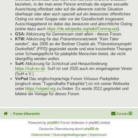
beziehen, in der man einer Person erstmals die eigene sexuelle
Ausrichtung offenbart oder auf die
allererste solche Situation
überhaupt oder aber auch speziell auf ein
bewusstes öffentliches
Outing
vor einer Gruppe oder vor der Gesellschaft insgesamt.
Ausschlaggebend ist dabei das
bewusste und absichtliche
Outing
(siehe dazu auch
https://de.wikipedia.org/wiki/Coming-out
).
GSA:
Abkürzung für
Gemeinsam statt allein
- dieses Forum.
KTW:
Abkürzung für das
Präventionsnetzwerk "Kein Täter
werden"
, das 2005 an der Berliner Charité als
"Präventionsprojekt
Dunkelfeld" (PPD)
gegründet wurde und eine kostenfreie Therapie
unter Schweigepflicht für pädophile Menschen bietet, die nicht
übergriffig werden wollen.
SuH:
Abkürzung für
Schicksal und Herausforderung
https://suh-ev.de
. SuH ist seit 2020 auch ein eingetragener Verein
(SuH e.V.)
VirPed
Das englischsprachige Forum
Virtuous Pedophiles
(englisch etwa "Tugendhafte Pädophile") ist mit seiner Webseite
unter
https://virped.org
zu finden. Es wurde 2012 gegründet und
bildete die Vorlage für dieses Forum.
Foren-Übersicht
Kontakt
Powered by
phpBB
® Forum Software © phpBB Limited
Deutsche Übersetzung durch
phpBB.de
Datenschutz
|
Nutzungsbedingungen
|
Impressum