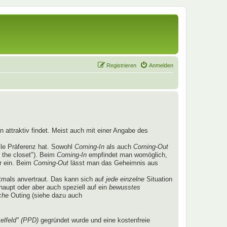
Registrieren
Anmelden
 attraktiv findet. Meist auch mit einer Angabe des
lle Präferenz hat. Sowohl
Coming-In
als auch
Coming-Out
 the closet"). Beim
Coming-In
empfindet man womöglich,
r ein. Beim
Coming-Out
lässt man das Geheimnis aus
mals anvertraut. Das kann sich auf
jede einzelne
Situation
aupt oder aber auch speziell auf ein
bewusstes
che
Outing (siehe dazu auch
elfeld" (PPD)
gegründet wurde und eine kostenfreie