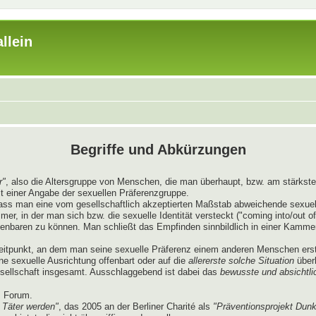
llein
Begriffe und Abkürzungen
r"
, also die Altersgruppe von Menschen, die man überhaupt, bzw. am stärksten
t einer Angabe der sexuellen Präferenzgruppe.
dass man eine vom gesellschaftlich akzeptierten Maßstab abweichende sexue
, in der man sich bzw. die sexuelle Identität versteckt ("coming into/out of
ffenbaren zu können. Man schließt das Empfinden sinnbildlich in einer Kamme
itpunkt, an dem man seine sexuelle Präferenz einem anderen Menschen erst
ne sexuelle Ausrichtung offenbart oder auf die
allererste solche Situation
überh
esellschaft insgesamt. Ausschlaggebend ist dabei das
bewusste und absichtli
s Forum.
 Täter werden"
, das 2005 an der Berliner Charité als
"Präventionsprojekt Dunk