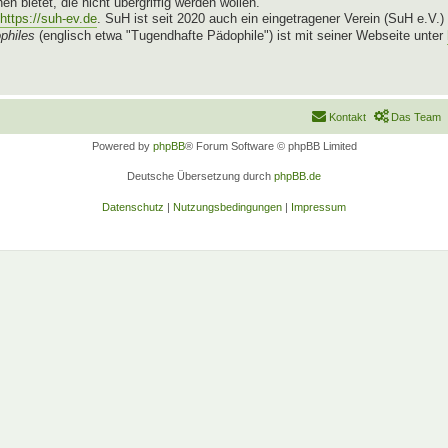
n bietet, die nicht übergriffig werden wollen.
https://suh-ev.de
. SuH ist seit 2020 auch ein eingetragener Verein (SuH e.V.)
philes
(englisch etwa "Tugendhafte Pädophile") ist mit seiner Webseite unter
Kontakt
Das Team
Powered by
phpBB
® Forum Software © phpBB Limited
Deutsche Übersetzung durch
phpBB.de
Datenschutz
|
Nutzungsbedingungen
|
Impressum