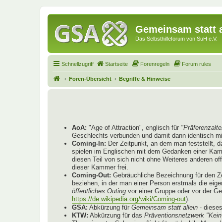
Gemeinsam statt a
Das Selbsthilfeforum von SuH e.V.
Schnellzugriff
Startseite
Forenregeln
Forum rules
Foren-Übersicht
Begriffe & Hinweise
AoA:
"Age of Attraction", englisch für
"Präferenzalte
Geschlechts verbunden und damit dann identisch mi
Coming-In:
Der Zeitpunkt, an dem man feststellt, 
spielen im Englischen mit dem Gedanken einer Kammer
diesen Teil von sich nicht ohne Weiteres anderen o
dieser Kammer frei.
Coming-Out:
Gebräuchliche Bezeichnung für den Ze
beziehen, in der man einer Person erstmals die eige
öffentliches Outing
vor einer Gruppe oder vor der G
https://de.wikipedia.org/wiki/Coming-out
).
GSA:
Abkürzung für
Gemeinsam statt allein
- diese
KTW:
Abkürzung für das
Präventionsnetzwerk "Kein