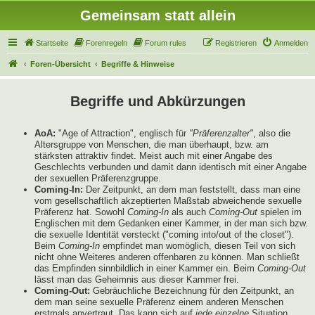
Gemeinsam statt allein
Startseite
Forenregeln
Forum rules
Registrieren
Anmelden
Foren-Übersicht
Begriffe & Hinweise
Begriffe und Abkürzungen
AoA:
"Age of Attraction", englisch für
"Präferenzalter"
, also die
Altersgruppe von Menschen, die man überhaupt, bzw. am
stärksten attraktiv findet. Meist auch mit einer Angabe des
Geschlechts verbunden und damit dann identisch mit einer Angabe
der sexuellen Präferenzgruppe.
Coming-In:
Der Zeitpunkt, an dem man feststellt, dass man eine
vom gesellschaftlich akzeptierten Maßstab abweichende sexuelle
Präferenz hat. Sowohl
Coming-In
als auch
Coming-Out
spielen im
Englischen mit dem Gedanken einer Kammer, in der man sich bzw.
die sexuelle Identität versteckt ("coming into/out of the closet").
Beim
Coming-In
empfindet man womöglich, diesen Teil von sich
nicht ohne Weiteres anderen offenbaren zu können. Man schließt
das Empfinden sinnbildlich in einer Kammer ein. Beim
Coming-Out
lässt man das Geheimnis aus dieser Kammer frei.
Coming-Out:
Gebräuchliche Bezeichnung für den Zeitpunkt, an
dem man seine sexuelle Präferenz einem anderen Menschen
erstmals anvertraut. Das kann sich auf
jede einzelne
Situation