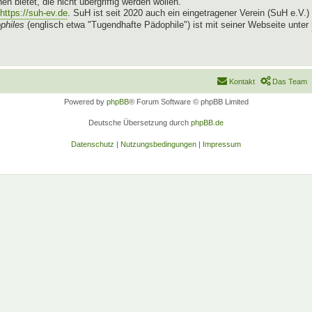
n bietet, die nicht übergriffig werden wollen.
https://suh-ev.de
. SuH ist seit 2020 auch ein eingetragener Verein (SuH e.V.)
philes
(englisch etwa "Tugendhafte Pädophile") ist mit seiner Webseite unter
Kontakt
Das Team
Powered by
phpBB
® Forum Software © phpBB Limited
Deutsche Übersetzung durch
phpBB.de
Datenschutz
|
Nutzungsbedingungen
|
Impressum