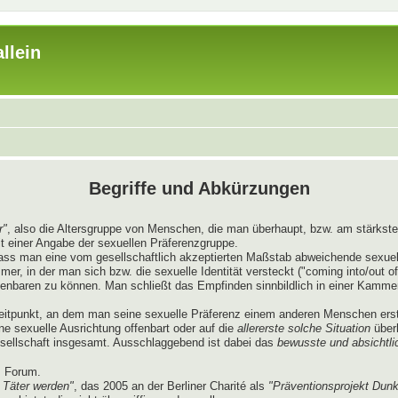
llein
Begriffe und Abkürzungen
r"
, also die Altersgruppe von Menschen, die man überhaupt, bzw. am stärksten
t einer Angabe der sexuellen Präferenzgruppe.
dass man eine vom gesellschaftlich akzeptierten Maßstab abweichende sexue
, in der man sich bzw. die sexuelle Identität versteckt ("coming into/out of
ffenbaren zu können. Man schließt das Empfinden sinnbildlich in einer Kamme
itpunkt, an dem man seine sexuelle Präferenz einem anderen Menschen erst
ne sexuelle Ausrichtung offenbart oder auf die
allererste solche Situation
überh
esellschaft insgesamt. Ausschlaggebend ist dabei das
bewusste und absichtli
s Forum.
 Täter werden"
, das 2005 an der Berliner Charité als
"Präventionsprojekt Dunk