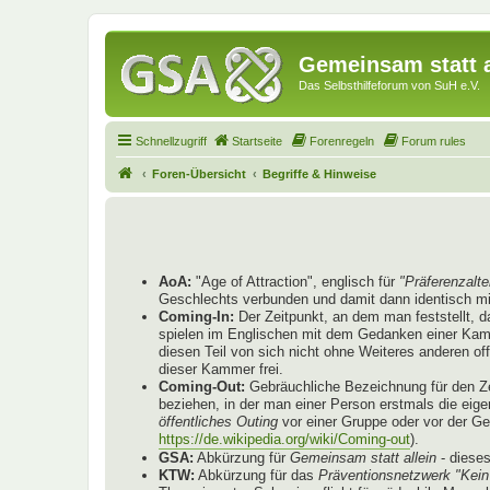
Gemeinsam statt a
Das Selbsthilfeforum von SuH e.V.
Schnellzugriff
Startseite
Forenregeln
Forum rules
Foren-Übersicht
Begriffe & Hinweise
AoA:
"Age of Attraction", englisch für
"Präferenzalte
Geschlechts verbunden und damit dann identisch mi
Coming-In:
Der Zeitpunkt, an dem man feststellt, 
spielen im Englischen mit dem Gedanken einer Kammer
diesen Teil von sich nicht ohne Weiteres anderen o
dieser Kammer frei.
Coming-Out:
Gebräuchliche Bezeichnung für den Ze
beziehen, in der man einer Person erstmals die eige
öffentliches Outing
vor einer Gruppe oder vor der G
https://de.wikipedia.org/wiki/Coming-out
).
GSA:
Abkürzung für
Gemeinsam statt allein
- diese
KTW:
Abkürzung für das
Präventionsnetzwerk "Kein