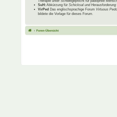
Therapie unter Schweigepflicht für pädophile Mensche
SuH:
Abkürzung für
Schicksal und Herausforderung
VirPed
Das englischsprachige Forum
Virtuous Pedo
bildete die Vorlage für dieses Forum.
Foren-Übersicht