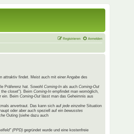
Registrieren
Anmelden
 attraktiv findet. Meist auch mit einer Angabe des
lle Präferenz hat. Sowohl
Coming-In
als auch
Coming-Out
 the closet"). Beim
Coming-In
empfindet man womöglich,
r ein. Beim
Coming-Out
lässt man das Geheimnis aus
mals anvertraut. Das kann sich auf
jede einzelne
Situation
aupt oder aber auch speziell auf ein
bewusstes
che
Outing (siehe dazu auch
elfeld" (PPD)
gegründet wurde und eine kostenfreie