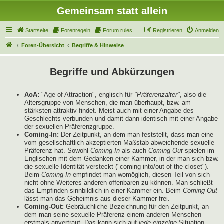
Gemeinsam statt allein
Startseite
Forenregeln
Forum rules
Registrieren
Anmelden
Foren-Übersicht
Begriffe & Hinweise
Begriffe und Abkürzungen
AoA:
"Age of Attraction", englisch für
"Präferenzalter"
, also die
Altersgruppe von Menschen, die man überhaupt, bzw. am
stärksten attraktiv findet. Meist auch mit einer Angabe des
Geschlechts verbunden und damit dann identisch mit einer Angabe
der sexuellen Präferenzgruppe.
Coming-In:
Der Zeitpunkt, an dem man feststellt, dass man eine
vom gesellschaftlich akzeptierten Maßstab abweichende sexuelle
Präferenz hat. Sowohl
Coming-In
als auch
Coming-Out
spielen im
Englischen mit dem Gedanken einer Kammer, in der man sich bzw.
die sexuelle Identität versteckt ("coming into/out of the closet").
Beim
Coming-In
empfindet man womöglich, diesen Teil von sich
nicht ohne Weiteres anderen offenbaren zu können. Man schließt
das Empfinden sinnbildlich in einer Kammer ein. Beim
Coming-Out
lässt man das Geheimnis aus dieser Kammer frei.
Coming-Out:
Gebräuchliche Bezeichnung für den Zeitpunkt, an
dem man seine sexuelle Präferenz einem anderen Menschen
erstmals anvertraut. Das kann sich auf
jede einzelne
Situation