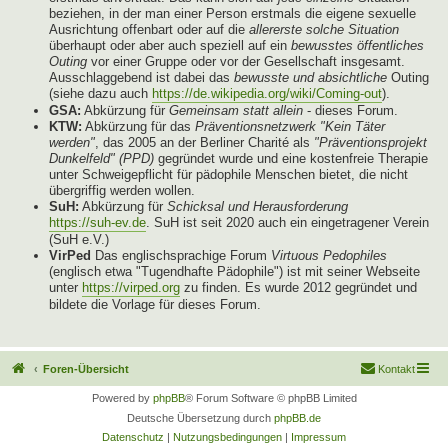
beziehen, in der man einer Person erstmals die eigene sexuelle
Ausrichtung offenbart oder auf die
allererste solche Situation
überhaupt oder aber auch speziell auf ein
bewusstes öffentliches
Outing
vor einer Gruppe oder vor der Gesellschaft insgesamt.
Ausschlaggebend ist dabei das
bewusste und absichtliche
Outing
(siehe dazu auch
https://de.wikipedia.org/wiki/Coming-out
).
GSA:
Abkürzung für
Gemeinsam statt allein
- dieses Forum.
KTW:
Abkürzung für das
Präventionsnetzwerk "Kein Täter
werden"
, das 2005 an der Berliner Charité als
"Präventionsprojekt
Dunkelfeld" (PPD)
gegründet wurde und eine kostenfreie Therapie
unter Schweigepflicht für pädophile Menschen bietet, die nicht
übergriffig werden wollen.
SuH:
Abkürzung für
Schicksal und Herausforderung
https://suh-ev.de
. SuH ist seit 2020 auch ein eingetragener Verein
(SuH e.V.)
VirPed
Das englischsprachige Forum
Virtuous Pedophiles
(englisch etwa "Tugendhafte Pädophile") ist mit seiner Webseite
unter
https://virped.org
zu finden. Es wurde 2012 gegründet und
bildete die Vorlage für dieses Forum.
Foren-Übersicht
Kontakt
Powered by
phpBB
® Forum Software © phpBB Limited
Deutsche Übersetzung durch
phpBB.de
Datenschutz
|
Nutzungsbedingungen
|
Impressum