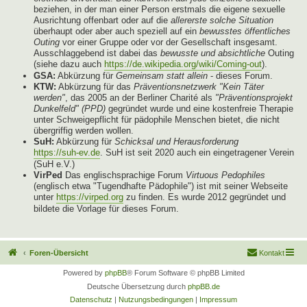
beziehen, in der man einer Person erstmals die eigene sexuelle
Ausrichtung offenbart oder auf die
allererste solche Situation
überhaupt oder aber auch speziell auf ein
bewusstes öffentliches
Outing
vor einer Gruppe oder vor der Gesellschaft insgesamt.
Ausschlaggebend ist dabei das
bewusste und absichtliche
Outing
(siehe dazu auch
https://de.wikipedia.org/wiki/Coming-out
).
GSA:
Abkürzung für
Gemeinsam statt allein
- dieses Forum.
KTW:
Abkürzung für das
Präventionsnetzwerk "Kein Täter
werden"
, das 2005 an der Berliner Charité als
"Präventionsprojekt
Dunkelfeld" (PPD)
gegründet wurde und eine kostenfreie Therapie
unter Schweigepflicht für pädophile Menschen bietet, die nicht
übergriffig werden wollen.
SuH:
Abkürzung für
Schicksal und Herausforderung
https://suh-ev.de
. SuH ist seit 2020 auch ein eingetragener Verein
(SuH e.V.)
VirPed
Das englischsprachige Forum
Virtuous Pedophiles
(englisch etwa "Tugendhafte Pädophile") ist mit seiner Webseite
unter
https://virped.org
zu finden. Es wurde 2012 gegründet und
bildete die Vorlage für dieses Forum.
Foren-Übersicht
Kontakt
Powered by
phpBB
® Forum Software © phpBB Limited
Deutsche Übersetzung durch
phpBB.de
Datenschutz
|
Nutzungsbedingungen
|
Impressum