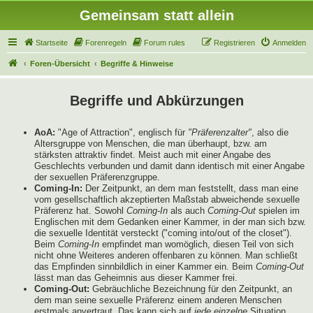
Gemeinsam statt allein
Startseite
Forenregeln
Forum rules
Registrieren
Anmelden
Foren-Übersicht
Begriffe & Hinweise
Begriffe und Abkürzungen
AoA:
"Age of Attraction", englisch für
"Präferenzalter"
, also die
Altersgruppe von Menschen, die man überhaupt, bzw. am
stärksten attraktiv findet. Meist auch mit einer Angabe des
Geschlechts verbunden und damit dann identisch mit einer Angabe
der sexuellen Präferenzgruppe.
Coming-In:
Der Zeitpunkt, an dem man feststellt, dass man eine
vom gesellschaftlich akzeptierten Maßstab abweichende sexuelle
Präferenz hat. Sowohl
Coming-In
als auch
Coming-Out
spielen im
Englischen mit dem Gedanken einer Kammer, in der man sich bzw.
die sexuelle Identität versteckt ("coming into/out of the closet").
Beim
Coming-In
empfindet man womöglich, diesen Teil von sich
nicht ohne Weiteres anderen offenbaren zu können. Man schließt
das Empfinden sinnbildlich in einer Kammer ein. Beim
Coming-Out
lässt man das Geheimnis aus dieser Kammer frei.
Coming-Out:
Gebräuchliche Bezeichnung für den Zeitpunkt, an
dem man seine sexuelle Präferenz einem anderen Menschen
erstmals anvertraut. Das kann sich auf
jede einzelne
Situation